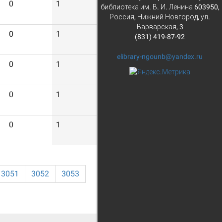
0
1
5
библиотека им. В. И. Ленина 603950,
Россия, Нижний Новгород, ул.
Варварская, 3
0
1
2
(831) 419-87-92
elibrary-ngounb@yandex.ru
0
1
7
0
1
7
0
1
8
3051
3052
3053