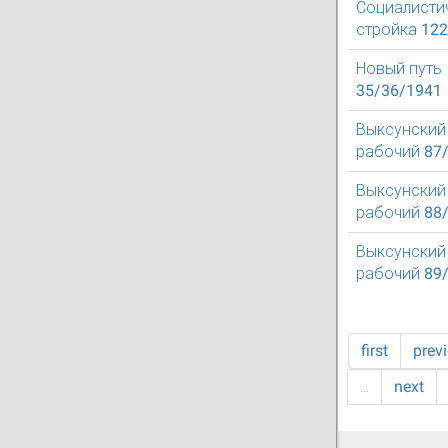
Социалисти
стройка 12
Новый путь
35/36/1941
Выксунский
рабочий 87
Выксунский
рабочий 88
Выксунский
рабочий 89
first
prev
…
next