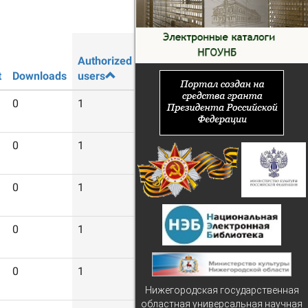
Authorized
Guest
t
Downloads
users
users
0
1
4
0
1
8
0
1
8
0
1
7
0
1
7
Нижегородская государственная
областная универсальная научная