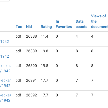
Views of
In
Data
the
Тип
Nid
Rating
Favorites
counts
documen
pdf
26388
11.4
0
4
4
/1942
pdf
26389
19.8
0
8
8
/1942
ческая
pdf
26390
19.8
0
8
8
9/1942
ческая
pdf
26391
17.7
0
7
7
0/1942
ческая
pdf
26392
17.7
0
7
7
1/1942