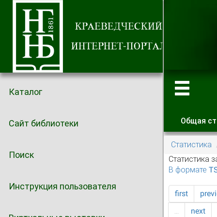
Каталог
Общая ст
Сайт библиотеки
Главные
Статистика
Поиск
Статистика з
В формате T
Инструкция пользователя
first
prev
…
next