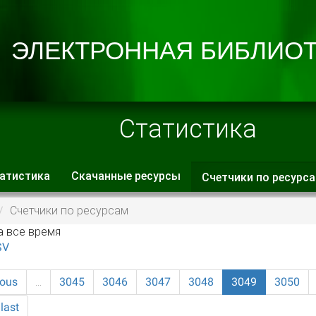
Статистика
атистика
Скачанные ресурсы
Счетчики по ресурс
 вкладки
Счетчики по ресурсам
а все время
SV
ious
…
3045
3046
3047
3048
3049
3050
last