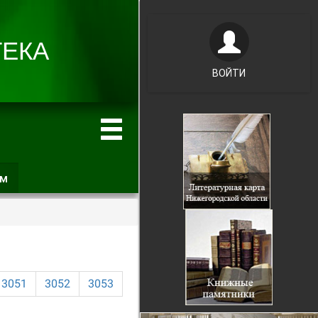
ВОЙТИ
ам
(активная
вкладка)
3051
3052
3053