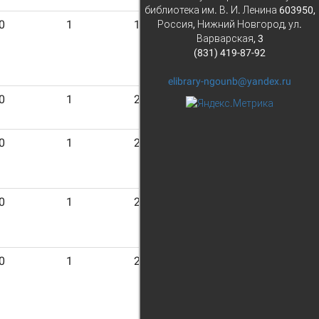
библиотека им. В. И. Ленина 603950,
0
1
19
Россия, Нижний Новгород, ул.
Варварская, 3
(831) 419-87-92
elibrary-ngounb@yandex.ru
0
1
20
0
1
21
0
1
21
0
1
21