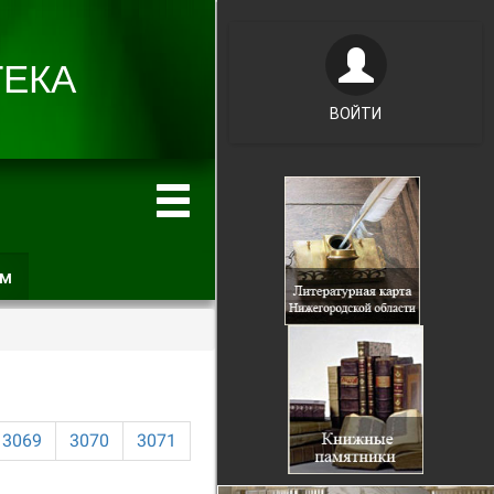
ВОЙТИ
ам
(активная
вкладка)
3069
3070
3071