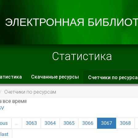
Статистика
атистика
Скачанные ресурсы
Счетчики по ресурс
 вкладки
Счетчики по ресурсам
а все время
SV
ious
…
3063
3064
3065
3066
3067
3068
last