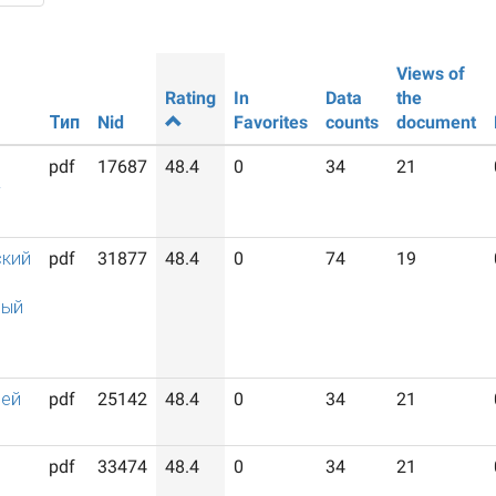
Views of
Rating
In
Data
the
Тип
Nid
Favorites
counts
document
pdf
17687
48.4
0
34
21
у
ский
pdf
31877
48.4
0
74
19
ный
лей
pdf
25142
48.4
0
34
21
pdf
33474
48.4
0
34
21