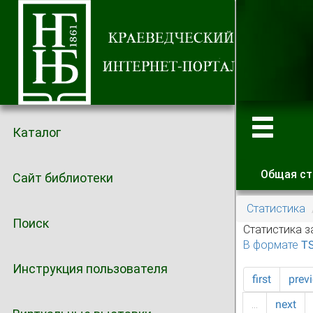
Каталог
Общая ст
Сайт библиотеки
Главные
Статистика
Поиск
Статистика з
В формате T
Инструкция пользователя
first
prev
…
next