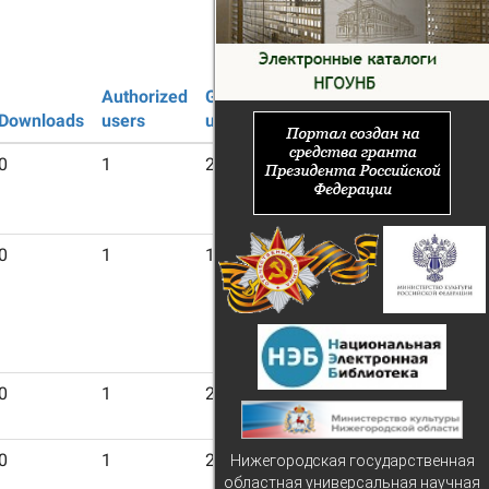
Authorized
Guest
Downloads
users
users
0
1
21
0
1
19
0
1
21
0
1
21
Нижегородская государственная
областная универсальная научная