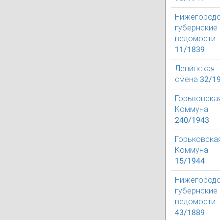
Нижегород
губернские
ведомости
11/1839
Ленинская
смена 32/1
Горьковска
Коммуна
240/1943
Горьковска
Коммуна
15/1944
Нижегород
губернские
ведомости
43/1889