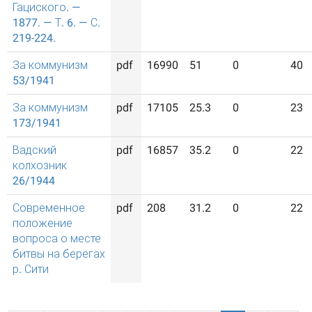
Гациского. —
1877. — Т. 6. — С.
219-224.
За коммунизм
pdf
16990
51
0
40
53/1941
За коммунизм
pdf
17105
25.3
0
23
173/1941
Вадский
pdf
16857
35.2
0
22
колхозник
26/1944
Современное
pdf
208
31.2
0
22
положение
вопроса о месте
битвы на берегах
р. Сити