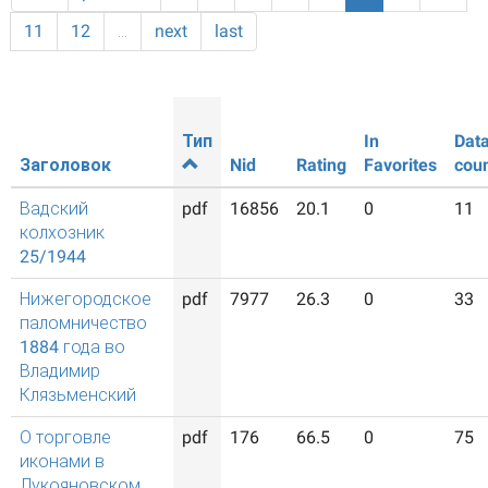
11
12
…
next
last
Тип
In
Dat
Заголовок
Nid
Rating
Favorites
cou
Вадский
pdf
16856
20.1
0
11
колхозник
25/1944
Нижегородское
pdf
7977
26.3
0
33
паломничество
1884 года во
Владимир
Клязьменский
О торговле
pdf
176
66.5
0
75
иконами в
Лукояновском