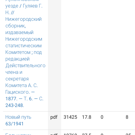
уезде / Гуляев Г.
Н. //
Нижегородский
сборник,
издаваемый
Нижегородским
статистическим
Комитетом ; под
редакцией
Действительного
члена и
секретаря
Комитета А. С.
Гациского. —
1877. — Т. 6. — С.
243-248.
Новый путь
pdf
31425
17.8
0
8
63/1941