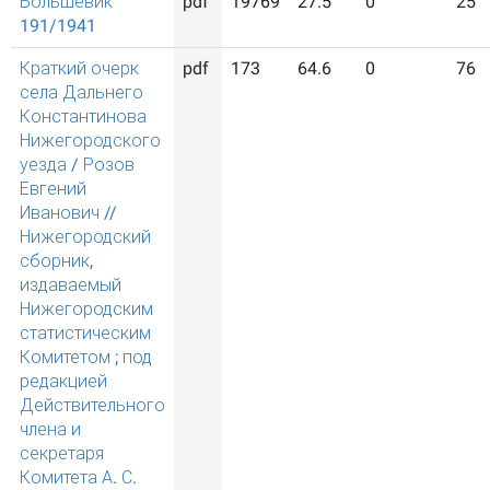
Большевик
pdf
19769
27.5
0
25
191/1941
Краткий очерк
pdf
173
64.6
0
76
села Дальнего
Константинова
Нижегородского
уезда / Розов
Евгений
Иванович //
Нижегородский
сборник,
издаваемый
Нижегородским
статистическим
Комитетом ; под
редакцией
Действительного
члена и
секретаря
Комитета А. С.