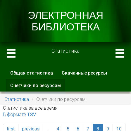
Статистика
Общая статистика
Скачанные ресурсы
Главные вкладки
Счетчики по ресурсам
(активная
вкладка)
Статистика
Счетчики по ресурсам
Статистика за все время
В формате TSV
first
previous
…
4
5
6
7
8
9
10