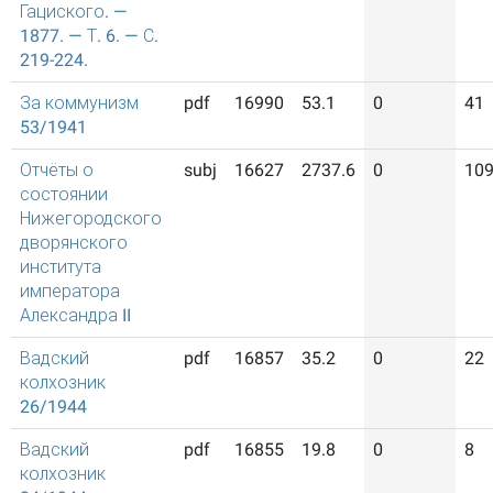
Гациского. —
1877. — Т. 6. — С.
219-224.
За коммунизм
pdf
16990
53.1
0
41
53/1941
Отчёты о
subj
16627
2737.6
0
10
состоянии
Нижегородского
дворянского
института
императора
Александра II
Вадский
pdf
16857
35.2
0
22
колхозник
26/1944
Вадский
pdf
16855
19.8
0
8
колхозник