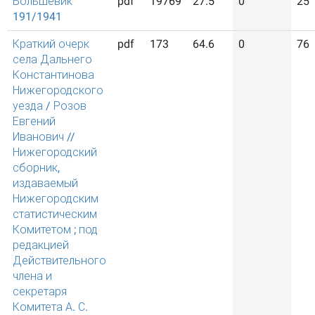
Большевик
pdf
19769
27.5
0
25
191/1941
Краткий очерк
pdf
173
64.6
0
76
села Дальнего
Константинова
Нижегородского
уезда / Розов
Евгений
Иванович //
Нижегородский
сборник,
издаваемый
Нижегородским
статистическим
Комитетом ; под
редакцией
Действительного
члена и
секретаря
Комитета А. С.