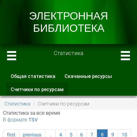
Статистика
Общая статистика
Скачанные ресурсы
Главные вкладки
Счетчики по ресурсам
(активная
вкладка)
Статистика
Счетчики по ресурсам
Статистика за все время
В формате TSV
first
previous
…
4
5
6
7
8
9
10