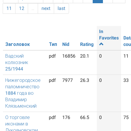
11
12
…
next
last
In
Favorites
Dat
Заголовок
Тип
Nid
Rating
cou
Вадский
pdf
16856
20.1
0
11
колхозник
25/1944
Нижегородское
pdf
7977
26.3
0
33
паломничество
1884 года во
Владимир
Клязьменский
О торговле
pdf
176
66.5
0
75
иконами в
Лукояновском