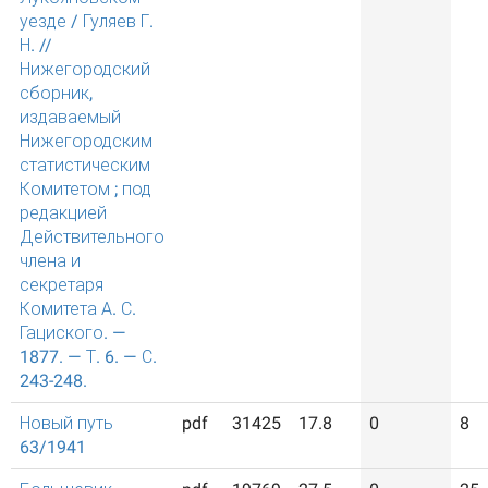
уезде / Гуляев Г.
Н. //
Нижегородский
сборник,
издаваемый
Нижегородским
статистическим
Комитетом ; под
редакцией
Действительного
члена и
секретаря
Комитета А. С.
Гациского. —
1877. — Т. 6. — С.
243-248.
Новый путь
pdf
31425
17.8
0
8
63/1941