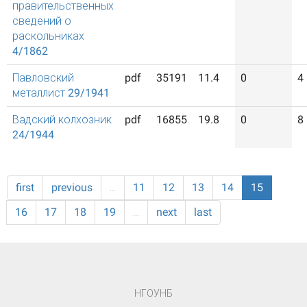
правительственных
сведений о
раскольниках
4/1862
Павловский
pdf
35191
11.4
0
4
металлист 29/1941
Вадский колхозник
pdf
16855
19.8
0
8
24/1944
first
previous
…
11
12
13
14
15
16
17
18
19
…
next
last
НГОУНБ