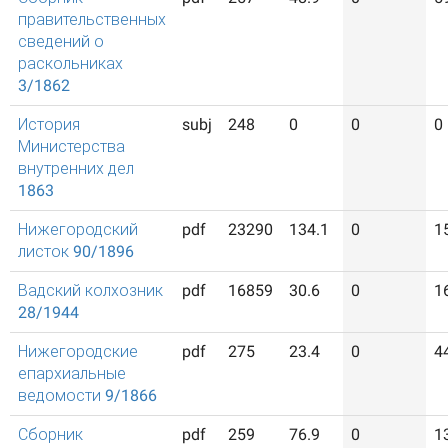
правительственных
сведений о
раскольниках
3/1862
История
subj
248
0
0
0
Министерства
внутренних дел
1863
Нижегородский
pdf
23290
134.1
0
1
листок 90/1896
Вадский колхозник
pdf
16859
30.6
0
1
28/1944
Нижегородские
pdf
275
23.4
0
4
епархиальные
ведомости 9/1866
Сборник
pdf
259
76.9
0
1