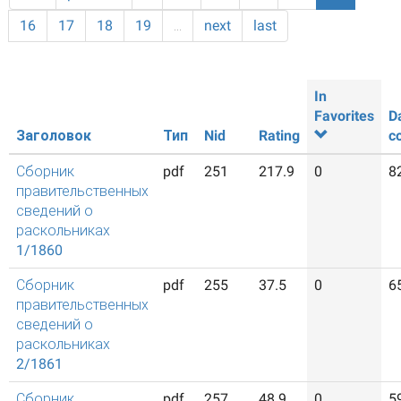
16
17
18
19
…
next
last
In
Favorites
D
Заголовок
Тип
Nid
Rating
c
Сборник
pdf
251
217.9
0
8
правительственных
сведений о
раскольниках
1/1860
Сборник
pdf
255
37.5
0
6
правительственных
сведений о
раскольниках
2/1861
Сборник
pdf
257
48.9
0
5