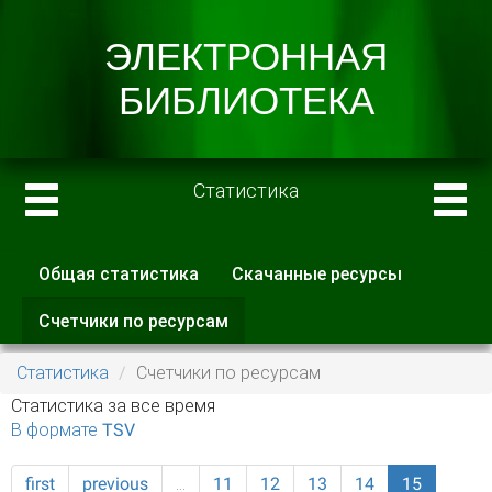
Статистика
Общая статистика
Скачанные ресурсы
Главные вкладки
Счетчики по ресурсам
(активная
вкладка)
Статистика
Счетчики по ресурсам
Статистика за все время
В формате TSV
first
previous
…
11
12
13
14
15