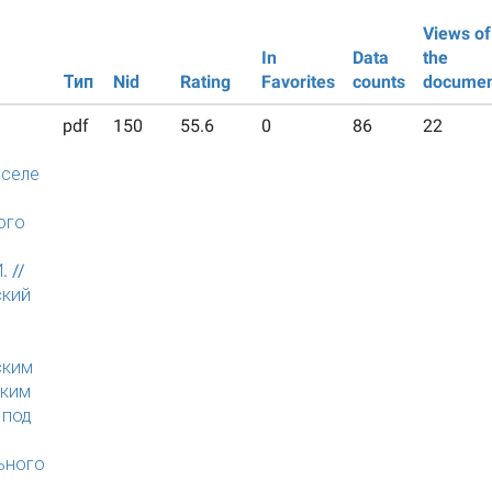
Views of
In
Data
the
Тип
Nid
Rating
Favorites
counts
documen
pdf
150
55.6
0
86
22
 селе
ого
 //
ский
й
ским
ским
 под
ьного