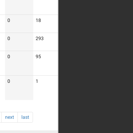
0
18
506
0
293
1873
0
95
796
0
1
8
next
last