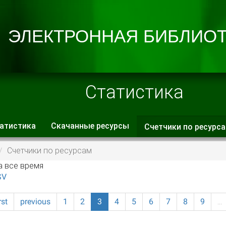
Статистика
атистика
Скачанные ресурсы
Счетчики по ресурс
 вкладки
Счетчики по ресурсам
а все время
SV
rst
previous
1
2
3
4
5
6
7
8
9
…