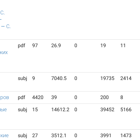
С.
—
 — С.
pdf
97
26.9
0
19
11
ких
subj
9
7040.5
0
19735
2414
уров
pdf
4420
39
0
200
8
ные
subj
15
14612.2
0
39452
5166
ские
subj
27
3512.1
0
3991
1473