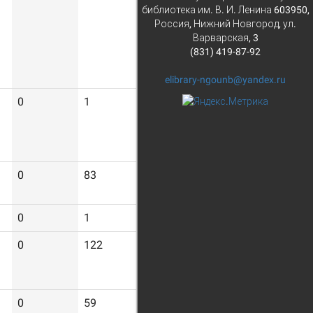
библиотека им. В. И. Ленина 603950,
Россия, Нижний Новгород, ул.
Варварская, 3
(831) 419-87-92
elibrary-ngounb@yandex.ru
0
1
11
0
83
2404
0
1
8
0
122
5135
0
59
1463