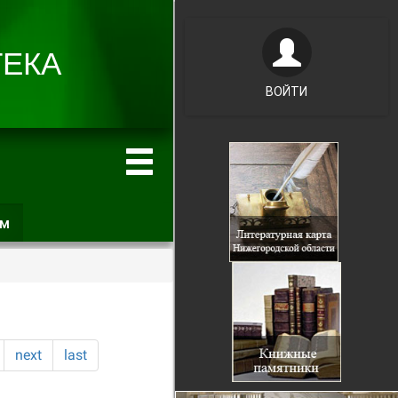
ВОЙТИ
ам
(активная
вкладка)
next
last