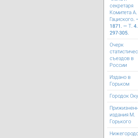
секретаря
Комитета А. 
Гациского. 
1871. — Т. 4.
297-305.
Очерк
статистичес
съездов в
России
Издано в
Горьком
Городок Ок
Прижизнен
издания М.
Горького
Нижегород