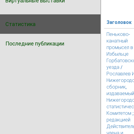
Виртуальные выставки
Заголовок
Статистика
Пеньково-
канатный
Последние публикации
промысел в
Избыльце
Горбатовск
уезда /
Рославлев И.
Нижегород
сборник,
издаваемы
Нижегород
статистиче
Комитетом ;
редакцией
Действител
члена и