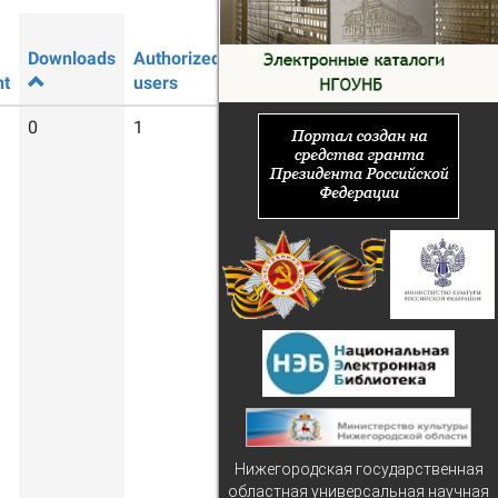
Downloads
Authorized
Guest
t
users
users
0
1
22
Нижегородская государственная
областная универсальная научная