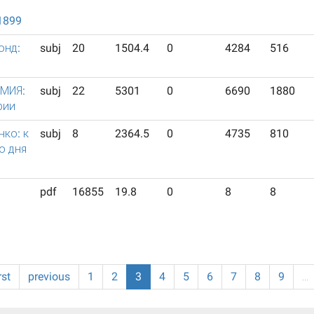
1899
онд:
subj
20
1504.4
0
4284
516
МИЯ:
subj
22
5301
0
6690
1880
рии
нко: к
subj
8
2364.5
0
4735
810
о дня
pdf
16855
19.8
0
8
8
rst
previous
1
2
3
4
5
6
7
8
9
…