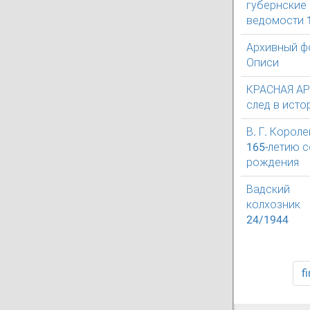
губернские
ведомости 
Архивный ф
Описи
КРАСНАЯ АР
след в исто
В. Г. Короле
165-летию с
рождения
Вадский
колхозник
24/1944
fi