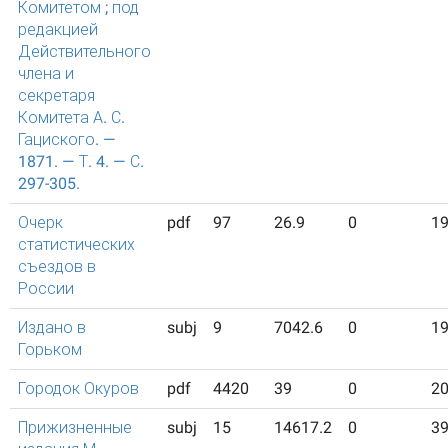
Комитетом ; под
редакцией
Действительного
члена и
секретаря
Комитета А. С.
Гациского. —
1871. — Т. 4. — С.
297-305.
Очерк
pdf
97
26.9
0
1
статистических
съездов в
России
Издано в
subj
9
7042.6
0
1
Горьком
Городок Окуров
pdf
4420
39
0
2
Прижизненные
subj
15
14617.2
0
3