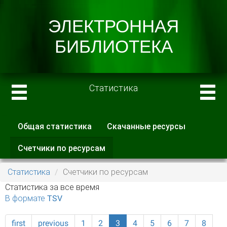
Статистика
Общая статистика
Скачанные ресурсы
Главные вкладки
Счетчики по ресурсам
(активная
вкладка)
Статистика
Счетчики по ресурсам
Статистика за все время
В формате TSV
first
previous
1
2
3
4
5
6
7
8