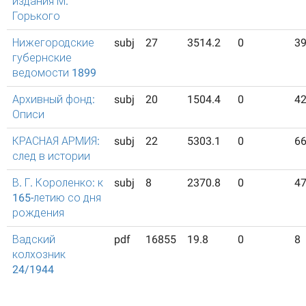
издания М.
Горького
Нижегородские
subj
27
3514.2
0
3
губернские
ведомости 1899
Архивный фонд:
subj
20
1504.4
0
4
Описи
КРАСНАЯ АРМИЯ:
subj
22
5303.1
0
6
след в истории
В. Г. Короленко: к
subj
8
2370.8
0
4
165-летию со дня
рождения
Вадский
pdf
16855
19.8
0
8
колхозник
24/1944