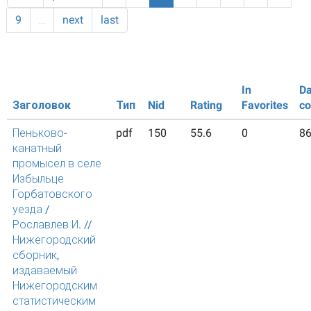
9
…
next
last
In
Da
Заголовок
Тип
Nid
Rating
Favorites
co
Пеньково-
pdf
150
55.6
0
8
канатный
промысел в селе
Избыльце
Горбатовского
уезда /
Рославлев И. //
Нижегородский
сборник,
издаваемый
Нижегородским
статистическим