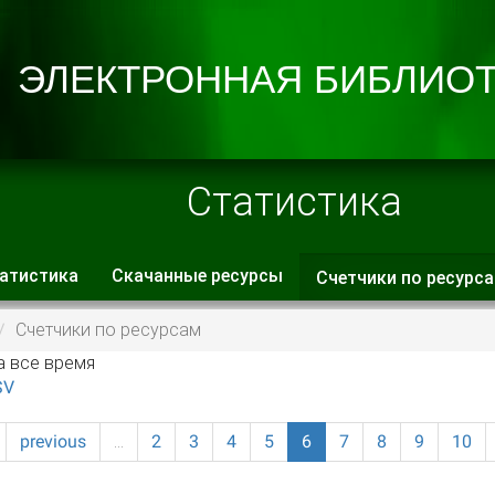
Статистика
атистика
Скачанные ресурсы
Счетчики по ресурс
 вкладки
Счетчики по ресурсам
а все время
SV
previous
…
2
3
4
5
6
7
8
9
10