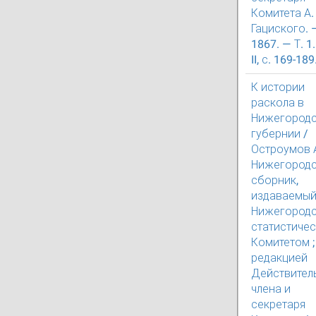
Комитета А. 
Гациского. 
1867. — Т. 1.
II, с. 169-189
К истории
раскола в
Нижегород
губернии /
Остроумов А
Нижегород
сборник,
издаваемы
Нижегород
статистиче
Комитетом ;
редакцией
Действител
члена и
секретаря