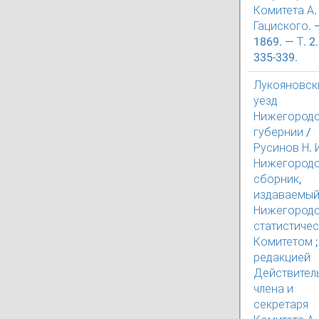
Комитета А. 
Гациского. 
1869. — Т. 2.
335-339.
Лукояновск
уезд
Нижегород
губернии /
Русинов Н. И
Нижегород
сборник,
издаваемы
Нижегород
статистиче
Комитетом ;
редакцией
Действител
члена и
секретаря