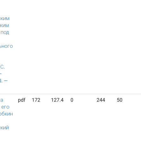
й
ским
ским
 под
ьного
С.
—
0. —
да
pdf
172
127.4
0
244
50
 его
обкин
ский