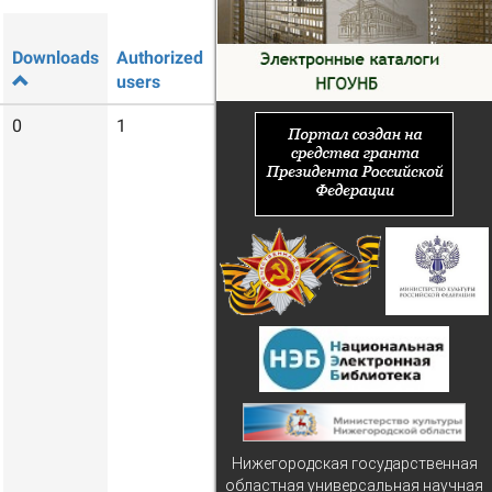
Downloads
Authorized
Guest
users
users
0
1
34
Нижегородская государственная
областная универсальная научная