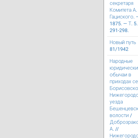
секретаря
Комитета А. 
Гациского. 
1875. — Т. 5.
291-298.
Новый путь
81/1942
Народные
юридически
обычаи в
приходах с
Борисовско
Нижегород
уезда
Бешенцевс
волости /
Доброзрако
А. //
Нижегород