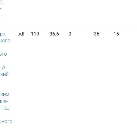
С.
—
. —
ерк
pdf
119
36.6
0
36
15
кого
ого
 //
ский
й
ским
ским
 под
ьного