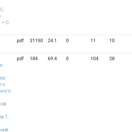
С.
—
 — С.
pdf
31190
24.1
0
11
10
pdf
184
69.4
0
104
28
е
ела
го
ского
кой
в Т.
ский