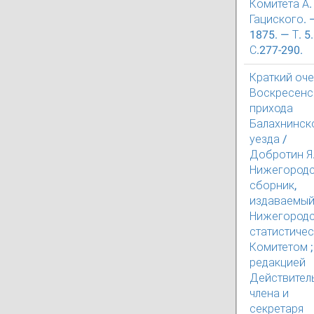
Комитета А. 
Гациского. 
1875. — Т. 5
С.277-290.
Краткий оч
Воскресенс
прихода
Балахнинск
уезда /
Добротин Я.
Нижегород
сборник,
издаваемы
Нижегород
статистиче
Комитетом ;
редакцией
Действител
члена и
секретаря