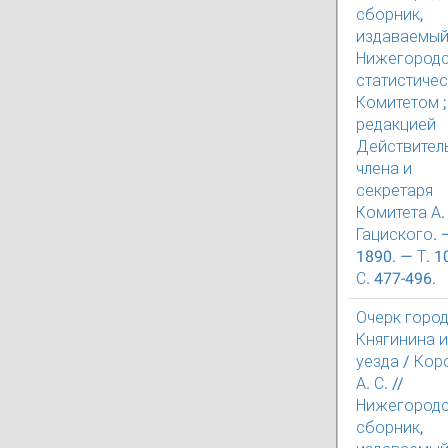
сборник,
издаваемы
Нижегород
статистиче
Комитетом ;
редакцией
Действител
члена и
секретаря
Комитета А. 
Гациского. 
1890. — Т. 1
С. 477-496.
Очерк горо
Княгинина и
уезда / Кор
А. С. //
Нижегород
сборник,