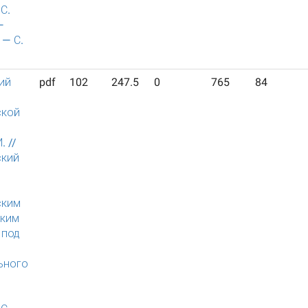
С.
—
 — С.
ий
pdf
102
247.5
0
765
84
ской
. //
ский
й
ским
ским
 под
ьного