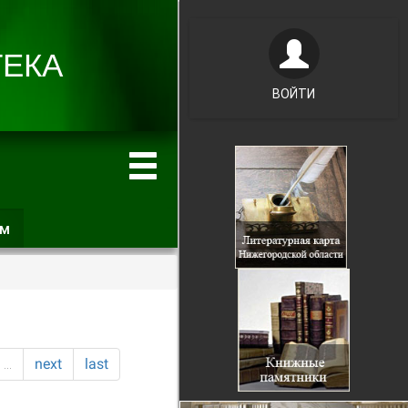
ВОЙТИ
ам
(активная
вкладка)
…
next
last