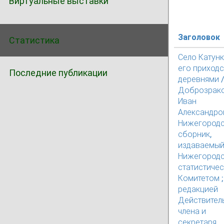
Виртуальные выставки
Заголовок
Статистика
Село Катунк
его приход
Последние публикации
деревнями 
Доброзрак
Иван
Александров
Нижегород
сборник,
издаваемы
Нижегород
статистиче
Комитетом ;
редакцией
Действител
члена и
секретаря