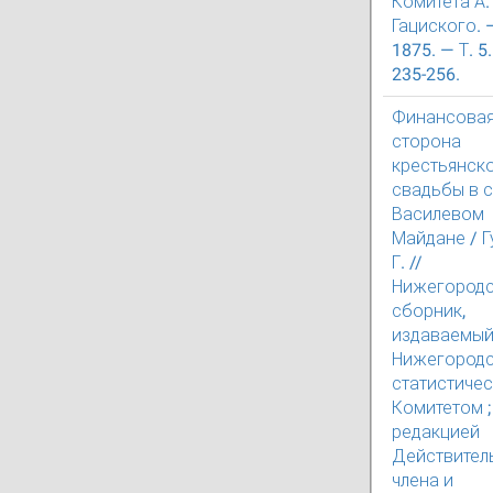
Комитета А. 
Гациского. 
1875. — Т. 5.
235-256.
Финансова
сторона
крестьянск
свадьбы в 
Василевом
Майдане / Г
Г. //
Нижегород
сборник,
издаваемы
Нижегород
статистиче
Комитетом ;
редакцией
Действител
члена и