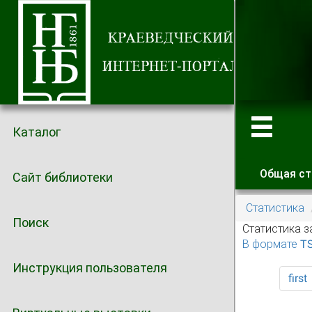
Каталог
Общая ст
Сайт библиотеки
Главные
Статистика
Поиск
Статистика з
В формате T
Инструкция пользователя
first