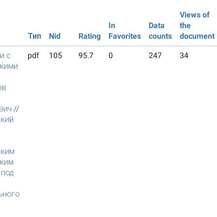
Views of
In
Data
the
Тип
Nid
Rating
Favorites
counts
document
и с
pdf
105
95.7
0
247
34
скими
/
ов
ич //
ский
й
ским
ским
 под
ьного