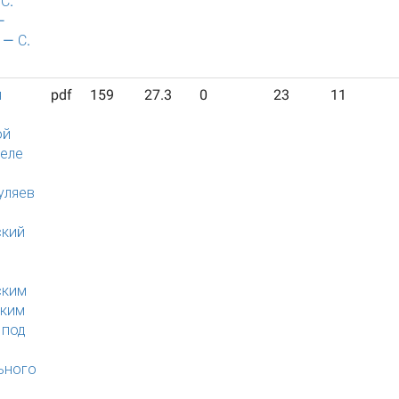
С.
—
 — С.
я
pdf
159
27.3
0
23
11
ой
селе
уляев
ский
й
ским
ским
 под
ьного