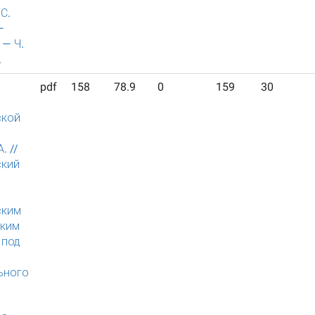
С.
—
 — Ч.
.
pdf
158
78.9
0
159
30
ской
. //
ский
й
ским
ским
 под
ьного