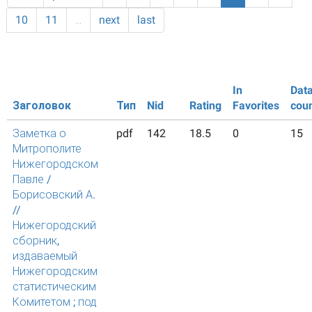
10
11
…
next
last
In
Dat
Заголовок
Тип
Nid
Rating
Favorites
cou
Заметка о
pdf
142
18.5
0
15
Митрополите
Нижегородском
Павле /
Борисовский А.
//
Нижегородский
сборник,
издаваемый
Нижегородским
статистическим
Комитетом ; под