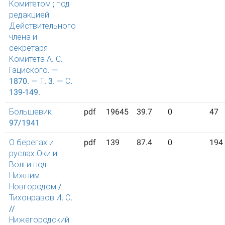
Комитетом ; под
редакцией
Действительного
члена и
секретаря
Комитета А. С.
Гациского. —
1870. — Т. 3. — С.
139-149.
Большевик
pdf
19645
39.7
0
47
97/1941
О берегах и
pdf
139
87.4
0
194
руслах Оки и
Волги под
Нижним
Новгородом /
Тихонравов И. С.
//
Нижегородский