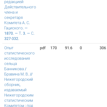
редакцией
Действительного
члена и
секретаря
Комитета А. С.
Гациского. —
1870. — Т. 3. — С.
327-332.
Опыт
pdf
170
91.6
0
306
статистического
исследования
сельца
Банникова /
Бравина М. В. //
Нижегородский
сборник,
издаваемый
Нижегородским
статистическим
Комитетом ; под