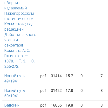
сборник,
издаваемый
Нижегородским
статистическим
Комитетом ; под
редакцией
Действительного
члена и
секретаря
Комитета А. С.
Гациского. —
1870. — Т. 3. — С.
255-272.
Новый путь
pdf
31414
15.7
0
7
49/1941
Новый путь
pdf
31422
17.8
0
8
60/1941
Вадский
pdf
16855
19.8
0
8