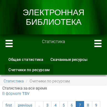
Статистика
Общая статистика
Скачанные ресурсы
Главные вкладки
Счетчики по ресурсам
(активная
вкладка)
Статистика
Счетчики по ресурсам
Статистика за все время
В формате TSV
first
previous
…
3
4
5
6
7
8
9