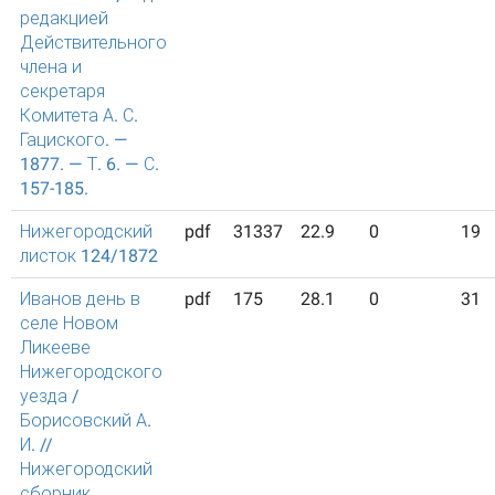
редакцией
Действительного
члена и
секретаря
Комитета А. С.
Гациского. —
1877. — Т. 6. — С.
157-185.
Нижегородский
pdf
31337
22.9
0
19
листок 124/1872
Иванов день в
pdf
175
28.1
0
31
селе Новом
Ликееве
Нижегородского
уезда /
Борисовский А.
И. //
Нижегородский
сборник,