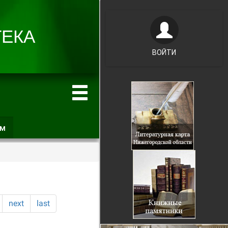
ВОЙТИ
ам
(активная
вкладка)
next
last