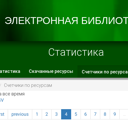
Статистика
атистика
Скачанные ресурсы
Счетчики по ресурс
 вкладки
Счетчики по ресурсам
а все время
SV
rst
previous
1
2
3
4
5
6
7
8
9
…