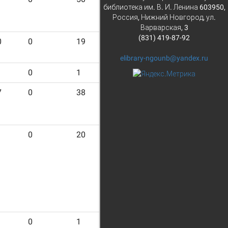
библиотека им. В. И. Ленина 603950,
Россия, Нижний Новгород, ул.
Варварская, 3
(831) 419-87-92
0
0
19
1059
elibrary-ngounb@yandex.ru
0
1
10
7
0
38
1035
0
20
69
0
1
8