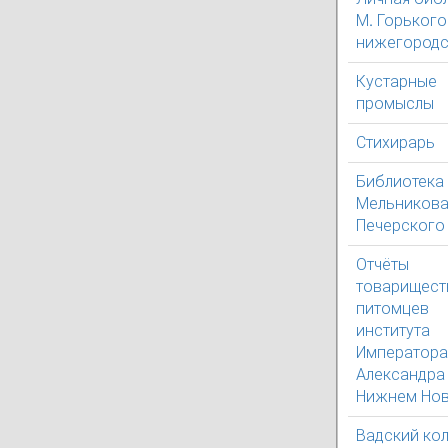
М. Горького
нижегородс
Кустарные
промыслы
Стихирарь
Библиотека 
Мельникова
Печерского
Отчёты
товарищест
питомцев
института
Императора
Александра I
Нижнем Нов
Вадский ко