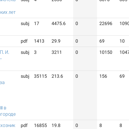
ких лет
subj
17
4475.6
0
22696
109
pdf
1413
29.9
0
69
10
П. И.
subj
3
3211
0
10150
104
-
subj
35115
213.6
0
156
69
ва
I в
городе
лхозник
pdf
16855
19.8
0
8
8