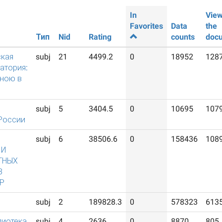
In
View
Favorites
Data
the
Тип
Nid
Rating
counts
doc
кая
subj
21
4499.2
0
18952
128
атория:
иною в
subj
5
3404.5
0
10695
107
 России
Я
subj
6
38506.6
0
158436
108
 И
ТНЫХ
З
Р
subj
2
189828.3
0
578323
613
лиотека
subj
4
2636
0
8870
805