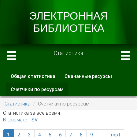
Статистика
Общая статистика
Скачанные ресурсы
Главные вкладки
Счетчики по ресурсам
(активная
вкладка)
Статистика
Счетчики по ресурсам
Статистика за все время
В формате TSV
1
2
3
4
5
6
7
8
9
…
next