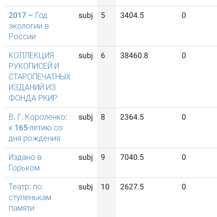
2017 – Год
subj
5
3404.5
0
экологии в
России
КОЛЛЕКЦИЯ
subj
6
38460.8
0
РУКОПИСЕЙ И
СТАРОПЕЧАТНЫХ
ИЗДАНИЙ ИЗ
ФОНДА РКИР
В. Г. Короленко:
subj
8
2364.5
0
к 165-летию со
дня рождения
Издано в
subj
9
7040.5
0
Горьком
Театр: по
subj
10
2627.5
0
ступенькам
памяти