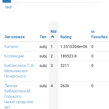
last
Nid
In
Заголовок
Тип
Rating
Favorites
Каталог
subj
1
1.3510204e+06
0
Коллекции
subj
2
189523.8
0
Библиотека П. И.
subj
3
3211
0
Мельникова-
Печерского
Личная
subj
4
2636
0
библиотека М.
Горького
нижегородских
лет